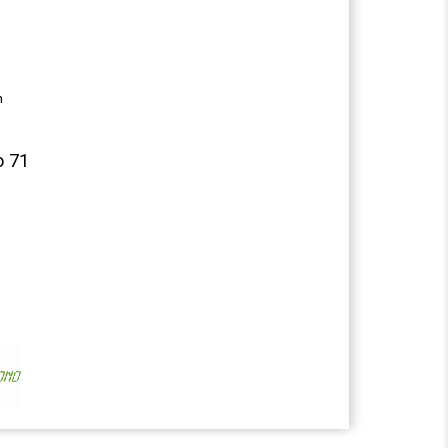
n
o 71