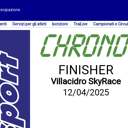
rtecipazione
enti
Servizi per gli atleti
Iscrizioni
TraiLive
Campionati e Circui
FINISHER
Villacidro SkyRace
12/04/2025