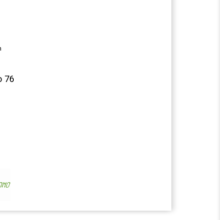
n
o 76