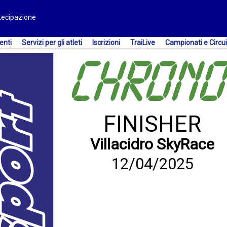
rtecipazione
enti
Servizi per gli atleti
Iscrizioni
TraiLive
Campionati e Circui
FINISHER
Villacidro SkyRace
12/04/2025