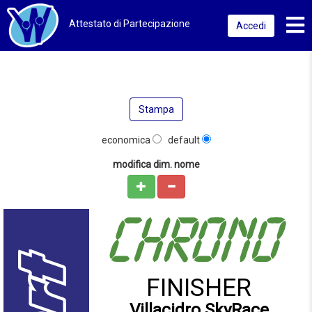
Toggl
Attestato di Partecipazione
Accedi
Stampa
economica
default
modifica dim. nome
FINISHER
Villacidro SkyRace