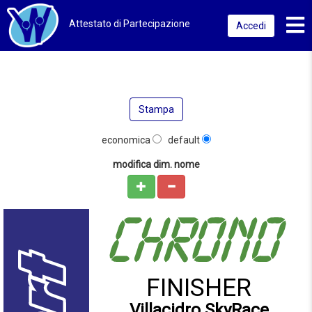
Toggl
Attestato di Partecipazione
Accedi
Stampa
economica
default
modifica dim. nome
FINISHER
Villacidro SkyRace