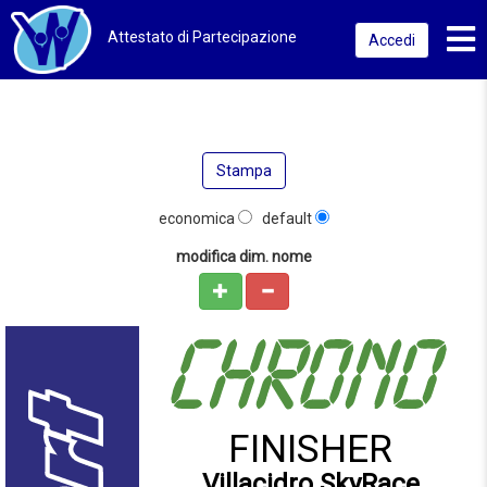
Toggl
Attestato di Partecipazione
Accedi
Stampa
economica
default
modifica dim. nome
FINISHER
Villacidro SkyRace