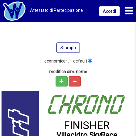
Toggl
Attestato di Partecipazione
Accedi
Stampa
economica
default
modifica dim. nome
FINISHER
Villacidro SkyRace