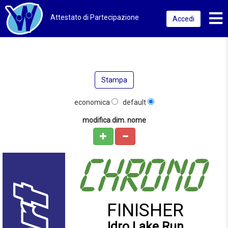
Toggl
Attestato di Partecipazione
Accedi
Stampa
economica
default
modifica dim. nome
FINISHER
Idro Lake Run