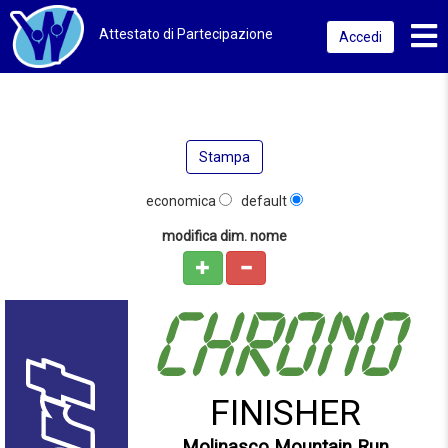
Toggl
Attestato di Partecipazione
Accedi
Stampa
economica
default
modifica dim. nome
FINISHER
Molinasco Mountain Run