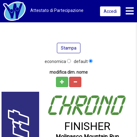
Toggl
Attestato di Partecipazione
Accedi
Stampa
economica
default
modifica dim. nome
FINISHER
Molinasco Mountain Run