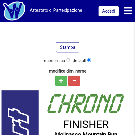
Toggl
Attestato di Partecipazione
Accedi
Stampa
economica
default
modifica dim. nome
FINISHER
Molinasco Mountain Run