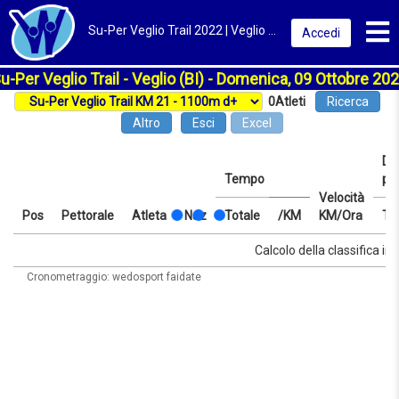
Toggl
Su-Per Veglio Trail 2022 | Veglio (BI) | Classifica
Accedi
u-Per Veglio Trail - Veglio (BI) - Domenica, 09 Ottobre 20
0
Atleti
Ricerca
Altro
Esci
Excel
Dis
Tempo
pr
Velocità
Pos
Pettorale
Atleta
Naz
Totale
/KM
KM/Ora
Te
Pos
Pettorale
Atleta
Naz
Tempo
Totale
/KM
Velocità
Dis
Te
Calcolo della classifica in 
KM/Ora
pr
Cronometraggio: wedosport faidate