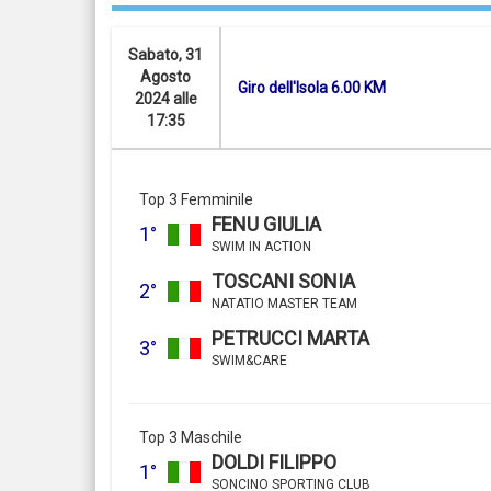
Sabato, 31
Agosto
Giro dell'Isola 6.00 KM
2024 alle
17:35
Top 3 Femminile
FENU GIULIA
1°
SWIM IN ACTION
TOSCANI SONIA
2°
NATATIO MASTER TEAM
PETRUCCI MARTA
3°
SWIM&CARE
Top 3 Maschile
DOLDI FILIPPO
1°
SONCINO SPORTING CLUB