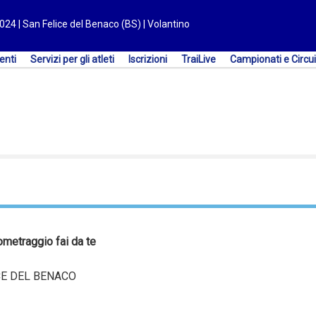
4 | San Felice del Benaco (BS) | Volantino
enti
Servizi per gli atleti
Iscrizioni
TraiLive
Campionati e Circui
metraggio fai da te
ICE DEL BENACO