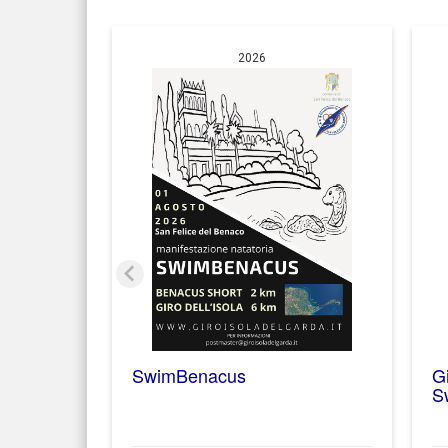
2026
SwimBenacus
Gi
S