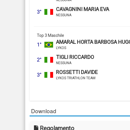
NESSUNA
CAVAGNINI MARIA EVA
3°
NESSUNA
Top 3 Maschile
AMARAL HORTA BARBOSA HUG
1°
LYKOS
TIGLI RICCARDO
2°
NESSUNA
ROSSETTI DAVIDE
3°
LYKOS TRIATHLON TEAM
Download
Regolamento