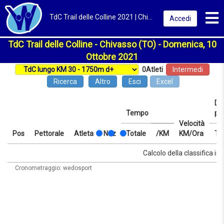
Toggl
TdC Trail delle Colline 2021 | Chivasso (TO) | Classifica
Accedi
TdC Trail delle Colline - Chivasso (TO) - Domenica, 10
Ottobre 2021
0
Atleti
Intermedi
Ricerca
Altro
Esci
Excel
Dis
Tempo
pr
Velocità
Pos
Pettorale
Atleta
Naz
Totale
/KM
KM/Ora
Te
Pos
Pettorale
Atleta
Naz
Tempo
Totale
/KM
Velocità
Dis
Te
Calcolo della classifica in 
KM/Ora
pr
Cronometraggio: wedosport