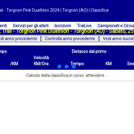
il - Torgnon Pink Duathlon 2024 | Torgnon (AO) | Classifica
enti
Servizi per gli atleti
Iscrizioni
TraiLive
Campionati e Circui
 Trail - Torgnon Pink Duathlon - Torgnon (AO) - Sabato, 
di anno precedente
Vedi anno succe
mpo
Distacco dal primo
Velocità
/KM
KM/Ora
Tempo
KM
Se
/KM
Velocità
Distacco dal primo
Tempo
KM
Sex
Calcolo della classifica in corso: attendere ...
KM/Ora