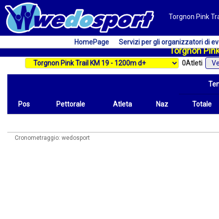
Torgnon Pink Tra
HomePage
Servizi per gli organizzatori di ev
Torgnon Pink
0
Atleti
Ve
Te
Pos
Pettorale
Atleta
Naz
Totale
Pos
Pettorale
Atleta
Naz
Tempo
Totale
Cronometraggio: wedosport