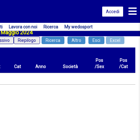
Toggl
Accedi
ti
Lavora con noi
Ricerca
My wedosport
25 Maggio 2024
ssivo
Riepilogo
Ricerca
Altro
Esci
Excel
Pos
Pos
x
Cat
Anno
Società
/Sex
/Cat
Cat
Anno
Società
Pos
Pos
/Sex
/Cat