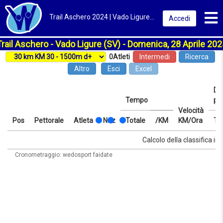
Toggl
Trail Aschero 2024 | Vado Ligure (SV) | Classifica
Accedi
Trail Aschero - Vado Ligure (SV) - Domenica, 28 Aprile 202
0
Atleti
Intermedi
Ricerca
Altro
Esci
Excel
Dis
Tempo
pr
Velocità
Pos
Pettorale
Atleta
Naz
Totale
/KM
KM/Ora
Te
Pos
Pettorale
Atleta
Naz
Tempo
Totale
/KM
Velocità
Dis
Te
Calcolo della classifica in 
KM/Ora
pr
Cronometraggio: wedosport faidate