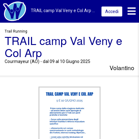
Toggl
TRAIL camp Val Veny e Col Arp 2025 | Courmayeur (AO) | Volantino
Accedi
Trail Running
TRAIL camp Val Veny e
Col Arp
Courmayeur (AO) - dal 09 al 10 Giugno 2025
Volantino