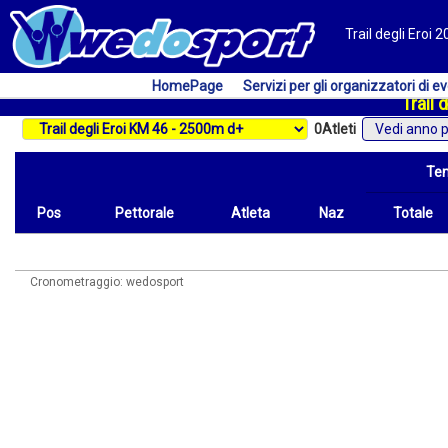
Trail degli Eroi 
HomePage
Servizi per gli organizzatori di ev
Trail 
0
Atleti
Vedi anno 
Te
Pos
Pettorale
Atleta
Naz
Totale
Pos
Pettorale
Atleta
Naz
Tempo
Totale
Cronometraggio: wedosport