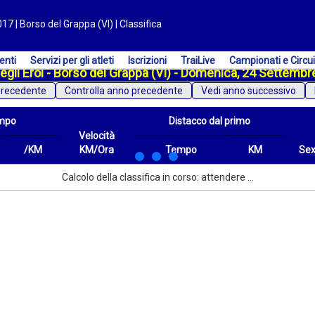
2017 | Borso del Grappa (VI) | Classifica
enti
Servizi per gli atleti
Iscrizioni
TraiLive
Campionati e Circui
degli Eroi - Borso del Grappa (VI) - Domenica, 24 Settemb
precedente
Vedi anno successivo
mpo
Distacco dal primo
Velocità
/KM
KM/Ora
Tempo
KM
Se
/KM
Velocità
Distacco dal primo
Tempo
KM
Sex
Calcolo della classifica in corso: attendere ...
KM/Ora