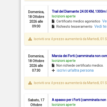
Trail del Diamante 24.00 KM, 1300m
Domenica,
Iscrizioni aperte
18 Ottobre
Ve
Certificato medico agonistico
2026 alle
Vedi te
09:00
Richiesto tesseramento
Iscriviti ora: il prezzo aumenterà da Martedì, 01
Marcia dei Forti (camminata non co
Domenica,
Iscrizioni aperte
18 Ottobre
Non richiede certificato medico.
2026 alle
iscrivi un'altra persona
07:30
Iscriviti ora: il prezzo aumenterà da Martedì, 01
A spasso per i Forti (camminata non
Sabato, 17
Iscrizioni aperte
Ottobre