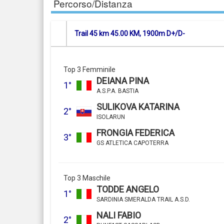
Percorso/Distanza
Trail 45 km 45.00 KM, 1900m D+/D-
Top 3 Femminile
DEIANA PINA
1°
A.S.P.A. BASTIA
SULIKOVA KATARINA
2°
ISOLARUN
FRONGIA FEDERICA
3°
GS ATLETICA CAPOTERRA
Top 3 Maschile
TODDE ANGELO
1°
SARDINIA SMERALDA TRAIL A.S.D.
NALI FABIO
2°