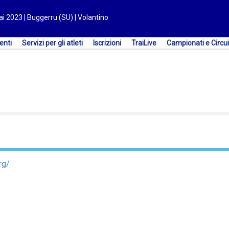
ai 2023 | Buggerru (SU) | Volantino
enti
Servizi per gli atleti
Iscrizioni
TraiLive
Campionati e Circui
rg/