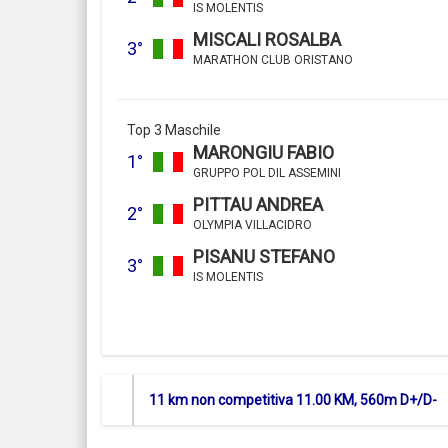
IS MOLENTIS
MISCALI ROSALBA
3°
MARATHON CLUB ORISTANO
Top 3 Maschile
MARONGIU FABIO
1°
GRUPPO POL DIL ASSEMINI
PITTAU ANDREA
2°
OLYMPIA VILLACIDRO
PISANU STEFANO
3°
IS MOLENTIS
11 km non competitiva 11.00 KM, 560m D+/D-