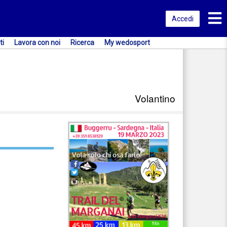
Toggl
Accedi
ti
Lavora con noi
Ricerca
My wedosport
Volantino