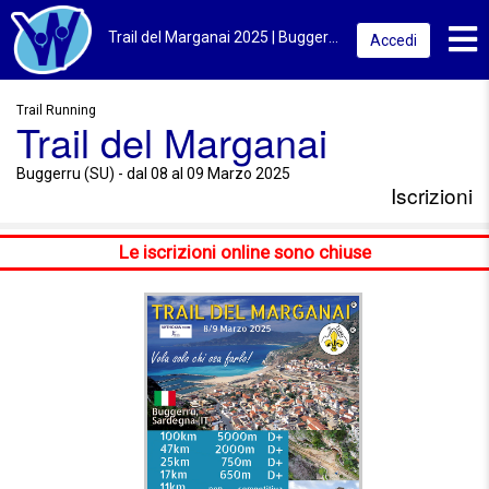
Toggl
Trail del Marganai 2025 | Buggerru (SU) | Iscrizioni
Accedi
Trail Running
Trail del Marganai
Buggerru (SU) - dal 08 al 09 Marzo 2025
Iscrizioni
Le iscrizioni online sono chiuse