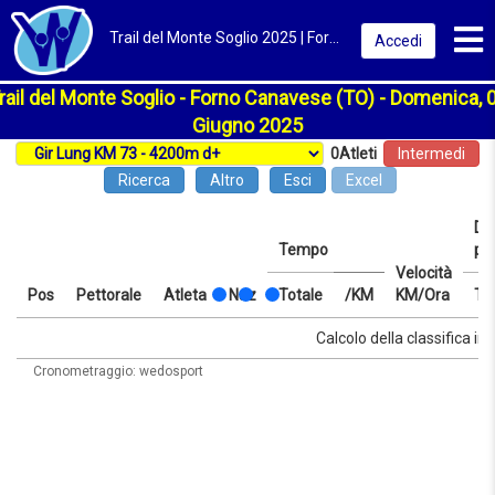
Toggl
Trail del Monte Soglio 2025 | Forno Canavese (TO) | Classifica
Accedi
rail del Monte Soglio - Forno Canavese (TO) - Domenica, 
Giugno 2025
0
Atleti
Intermedi
Ricerca
Altro
Esci
Excel
Dis
Tempo
pr
Velocità
Pos
Pettorale
Atleta
Naz
Totale
/KM
KM/Ora
Te
Pos
Pettorale
Atleta
Naz
Tempo
Totale
/KM
Velocità
Dis
Te
Calcolo della classifica in 
KM/Ora
pr
Cronometraggio: wedosport