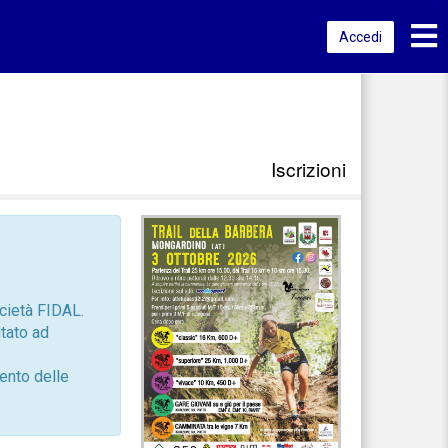
Toggl
Accedi
Iscrizioni
ocietà FIDAL.
itato ad
mento delle