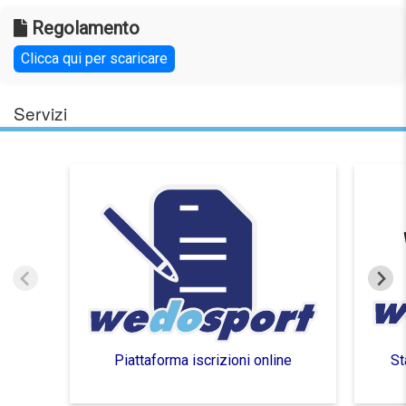
Regolamento
Clicca qui per scaricare
Servizi
Piattaforma iscrizioni online
St