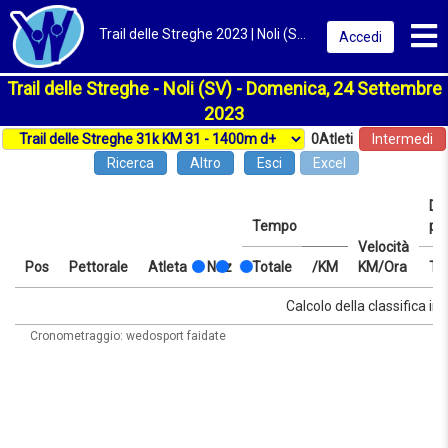
Toggl
Trail delle Streghe 2023 | Noli (SV) | Classifica
Accedi
Trail delle Streghe - Noli (SV) - Domenica, 24 Settembre
2023
0
Atleti
Intermedi
Ricerca
Altro
Esci
Excel
Dis
Tempo
pr
Velocità
Pos
Pettorale
Atleta
Naz
Totale
/KM
KM/Ora
Te
Pos
Pettorale
Atleta
Naz
Tempo
Totale
/KM
Velocità
Dis
Te
Calcolo della classifica in 
KM/Ora
pr
Cronometraggio: wedosport faidate