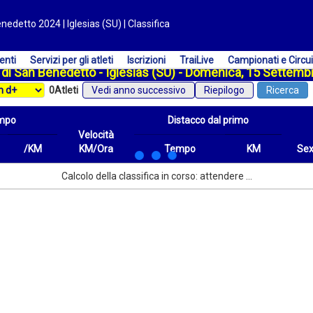
enedetto 2024 | Iglesias (SU) | Classifica
enti
Servizi per gli atleti
Iscrizioni
TraiLive
Campionati e Circui
il di San Benedetto - Iglesias (SU) - Domenica, 15 Settem
0
Atleti
Vedi anno successivo
Riepilogo
Ricerca
mpo
Distacco dal primo
Velocità
/KM
KM/Ora
Tempo
KM
Se
/KM
Velocità
Distacco dal primo
Tempo
KM
Sex
Calcolo della classifica in corso: attendere ...
KM/Ora