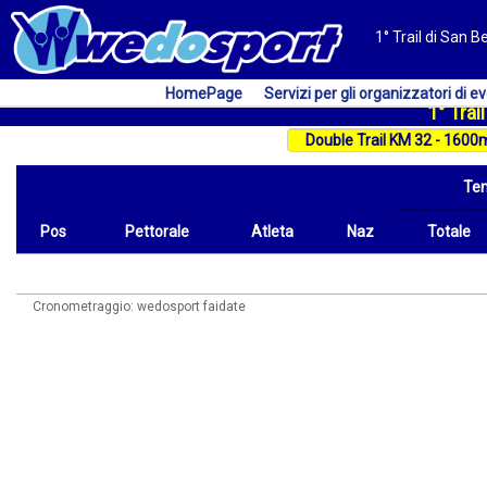
1° Trail di San B
HomePage
Servizi per gli organizzatori di ev
1° Tra
Te
Pos
Pettorale
Atleta
Naz
Totale
Pos
Pettorale
Atleta
Naz
Tempo
Totale
Cronometraggio: wedosport faidate