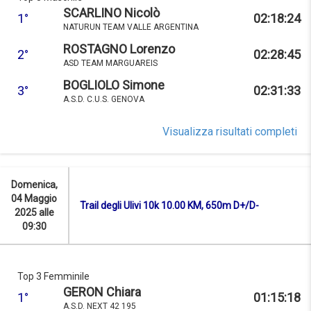
SCARLINO Nicolò
1°
02:18:24
NATURUN TEAM VALLE ARGENTINA
ROSTAGNO Lorenzo
2°
02:28:45
ASD TEAM MARGUAREIS
BOGLIOLO Simone
3°
02:31:33
A.S.D. C.U.S. GENOVA
Visualizza risultati completi
Domenica,
04 Maggio
Trail degli Ulivi 10k 10.00 KM, 650m D+/D-
2025 alle
09:30
Top 3 Femminile
GERON Chiara
1°
01:15:18
A.S.D. NEXT 42 195