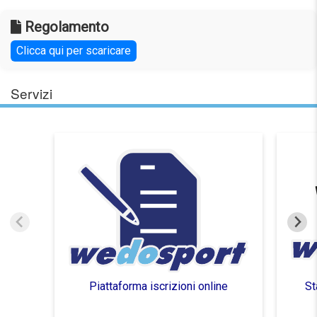
Regolamento
Clicca qui per scaricare
Servizi
Piattaforma iscrizioni online
St