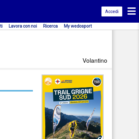
Toggl
Accedi
ti
Lavora con noi
Ricerca
My wedosport
Volantino