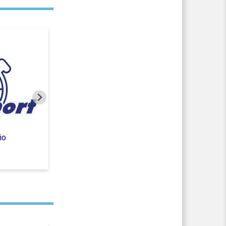
io
Assicurazione per mancata
partecipazione