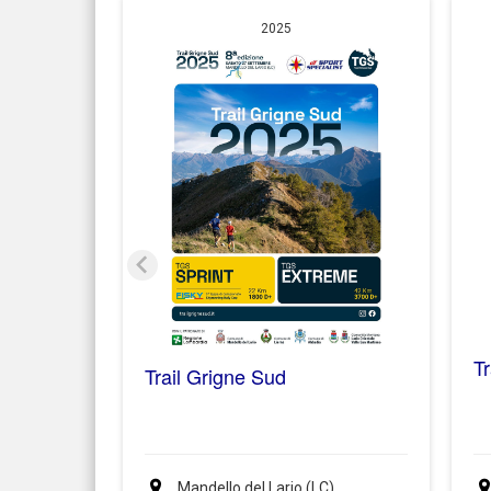
2025
T
Trail Grigne Sud
Mandello del Lario (LC)