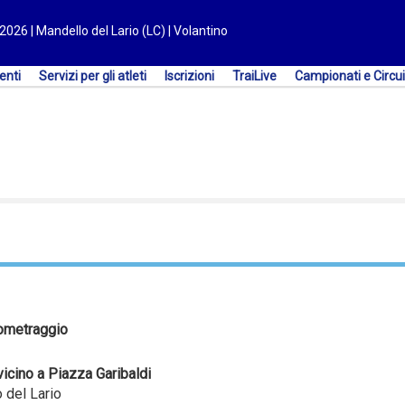
2026 | Mandello del Lario (LC) | Volantino
enti
Servizi per gli atleti
Iscrizioni
TraiLive
Campionati e Circui
ometraggio
vicino a Piazza Garibaldi
 del Lario