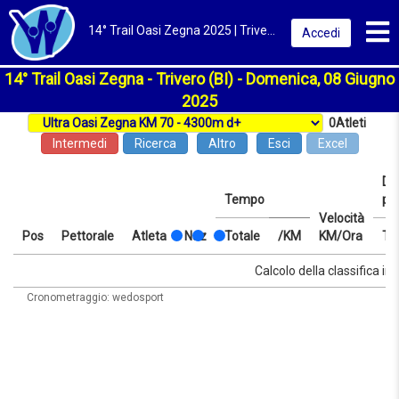
Toggl
14° Trail Oasi Zegna 2025 | Trivero (BI) | Classifica
Accedi
14° Trail Oasi Zegna - Trivero (BI) - Domenica, 08 Giugno
2025
0
Atleti
Intermedi
Ricerca
Altro
Esci
Excel
Dis
Tempo
pr
Velocità
Pos
Pettorale
Atleta
Naz
Totale
/KM
KM/Ora
Te
Pos
Pettorale
Atleta
Naz
Tempo
Totale
/KM
Velocità
Dis
Te
Calcolo della classifica in 
KM/Ora
pr
Cronometraggio: wedosport