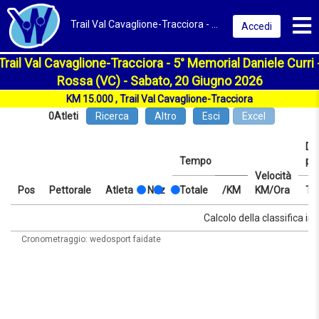
Toggl
Trail Val Cavaglione-Tracciora - 5° Memorial Daniele Curri 2026 | Rossa (VC) | Classifica
Accedi
Trail Val Cavaglione-Tracciora - 5° Memorial Daniele Curri 
Rossa (VC) - Sabato, 20 Giugno 2026
KM 15.000 , Trail Val Cavaglione-Tracciora
0
Atleti
Ricerca
Altro
Esci
Excel
Dis
Tempo
pr
Velocità
Pos
Pettorale
Atleta
Naz
Totale
/KM
KM/Ora
Te
Pos
Pettorale
Atleta
Naz
Tempo
Totale
/KM
Velocità
Dis
Te
Calcolo della classifica in 
KM/Ora
pr
Cronometraggio: wedosport faidate