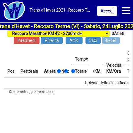
Toggl
Trans d'Havet 2021 | Recoaro Terme (VI) | Classifica
Accedi
rans d'Havet - Recoaro Terme (VI) - Sabato, 24 Luglio 20
0
Atleti
Intermedi
Ricerca
Altro
Esci
Excel
Dis
Tempo
pr
Velocità
Pos
Pettorale
Atleta
Naz
Totale
/KM
KM/Ora
Te
Pos
Pettorale
Atleta
Naz
Tempo
Totale
/KM
Velocità
Dis
Te
Calcolo della classifica in 
KM/Ora
pr
Cronometraggio: wedosport