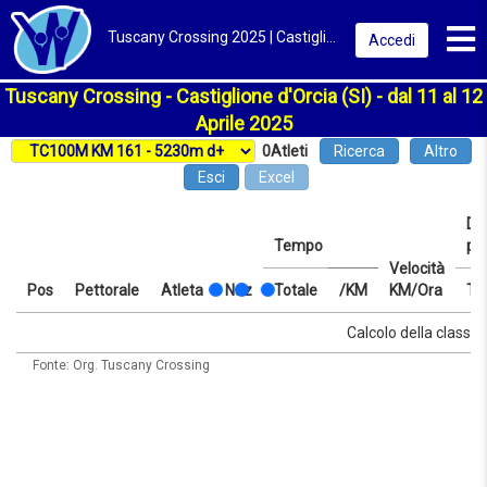
Toggl
Tuscany Crossing 2025 | Castiglione d'Orcia (SI) | Classifica
Accedi
Tuscany Crossing - Castiglione d'Orcia (SI) - dal 11 al 12
Aprile 2025
0
Atleti
Ricerca
Altro
Esci
Excel
Dis
Tempo
pr
Velocità
Pos
Pettorale
Atleta
Naz
Totale
/KM
KM/Ora
Te
Pos
Pettorale
Atleta
Naz
Tempo
Totale
/KM
Velocità
Dis
Te
Calcolo della classifi
KM/Ora
pr
Fonte: Org. Tuscany Crossing