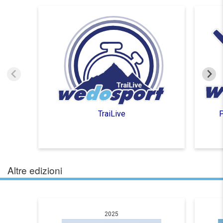
TraiLive
P
Altre edizioni
2025