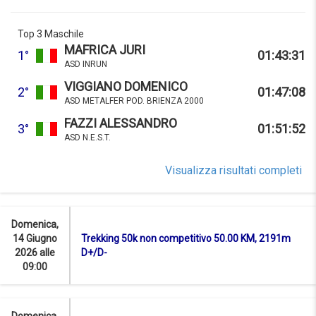
Top 3 Maschile
MAFRICA JURI
1°
01:43:31
ASD INRUN
VIGGIANO DOMENICO
2°
01:47:08
ASD METALFER POD. BRIENZA 2000
FAZZI ALESSANDRO
3°
01:51:52
ASD N.E.S.T.
Visualizza risultati completi
Domenica,
14 Giugno
Trekking 50k non competitivo 50.00 KM, 2191m
2026 alle
D+/D-
09:00
Domenica,