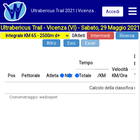
Toggl
Ultrabericus Trail 2021 | Vicenza | Classifica
Accedi
Ultrabericus Trail - Vicenza (VI) - Sabato, 29 Maggio 2021
0
Atleti
Intermedi
Ricerca
Altro
Esci
Excel
Dis
Tempo
pr
Velocità
Pos
Pettorale
Atleta
Naz
Totale
/KM
KM/Ora
Te
Pos
Pettorale
Atleta
Naz
Tempo
Totale
/KM
Velocità
Dis
Te
Calcolo della classifica in 
KM/Ora
pr
Cronometraggio: wedosport