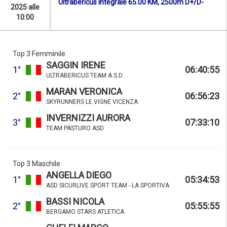
Ultrabericus Integrale 65.00 KM, 2500m D+/D-
2025 alle
10:00
Top 3 Femminile
SAGGIN IRENE
1°
06:40:55
ULTRABERICUS TEAM A.S.D.
MARAN VERONICA
2°
06:56:23
SKYRUNNERS LE VIGNE VICENZA
INVERNIZZI AURORA
3°
07:33:10
TEAM PASTURO ASD
Top 3 Maschile
ANGELLA DIEGO
1°
05:34:53
ASD SICURLIVE SPORT TEAM - LA SPORTIVA
BASSI NICOLA
2°
05:55:55
BERGAMO STARS ATLETICA