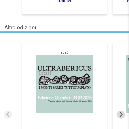
TraiLive
P
Altre edizioni
2026