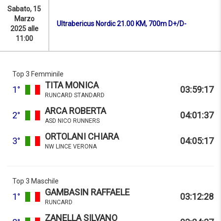
Sabato, 15
Marzo
Ultrabericus Nordic 21.00 KM, 700m D+/D-
2025 alle
11:00
Top 3 Femminile
TITA MONICA
1°
03:59:17
RUNCARD STANDARD
ARCA ROBERTA
2°
04:01:37
ASD NICO RUNNERS
ORTOLANI CHIARA
3°
04:05:17
NW LINCE VERONA
Top 3 Maschile
GAMBASIN RAFFAELE
1°
03:12:28
RUNCARD
ZANELLA SILVANO