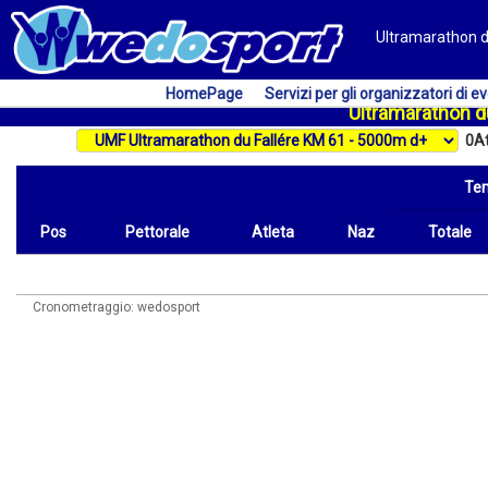
Ultramarathon du
HomePage
Servizi per gli organizzatori di ev
Ultramarathon du
0
At
Te
Pos
Pettorale
Atleta
Naz
Totale
Pos
Pettorale
Atleta
Naz
Tempo
Totale
Cronometraggio: wedosport