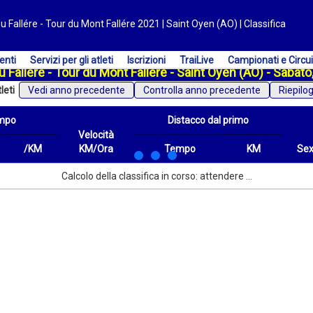
 Fallére - Tour du Mont Fallére 2021 | Saint Oyen (AO) | Classifica
enti
Servizi per gli atleti
Iscrizioni
TraiLive
Campionati e Circui
 Fallére - Tour du Mont Fallére - Saint Oyen (AO) - Sabat
leti
Vedi anno precedente
Riepilo
mpo
Distacco dal primo
Velocità
/KM
KM/Ora
Tempo
KM
Se
/KM
Velocità
Distacco dal primo
Tempo
KM
Sex
Calcolo della classifica in corso: attendere ...
KM/Ora