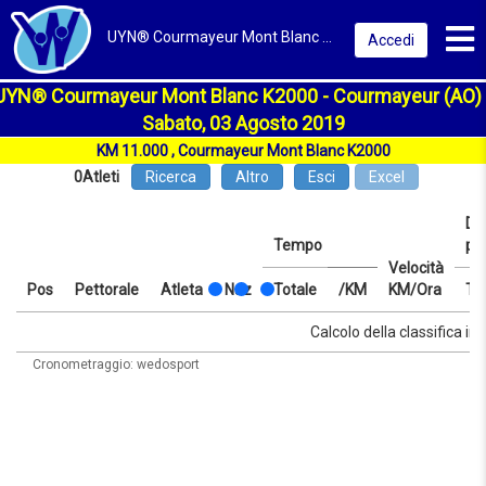
Toggl
UYN® Courmayeur Mont Blanc K2000 2019 | Courmayeur (AO) | Classifica
Accedi
UYN® Courmayeur Mont Blanc K2000 - Courmayeur (AO) 
Sabato, 03 Agosto 2019
KM 11.000 , Courmayeur Mont Blanc K2000
0
Atleti
Ricerca
Altro
Esci
Excel
Dis
Tempo
pr
Velocità
Pos
Pettorale
Atleta
Naz
Totale
/KM
KM/Ora
Te
Pos
Pettorale
Atleta
Naz
Tempo
Totale
/KM
Velocità
Dis
Te
Calcolo della classifica in 
KM/Ora
pr
Cronometraggio: wedosport