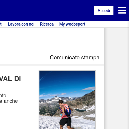
Toggl
Accedi
ti
Lavora con noi
Ricerca
My wedosport
Comunicato stampa
VAL DI
nto
ra anche