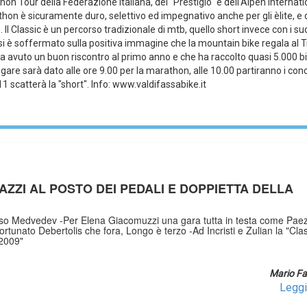
hon Tour della Federazione Italiana, del "Prestigio" e dell'Alpen Internat
hon è sicuramente duro, selettivo ed impegnativo anche per gli èlite, e 
Il Classic è un percorso tradizionale di mtb, quello short invece con i su
ini si è soffermato sulla positiva immagine che la mountain bike regala al 
a avuto un buon riscontro al primo anno e che ha raccolto quasi 5.000 bik
gare sarà dato alle ore 9.00 per la marathon, alle 10.00 partiranno i conc
 11 scatterà la "short". Info: www.valdifassabike.it
AZZI AL POSTO DEI PEDALI E DOPPIETTA DELLA
russo Medvedev -Per Elena Giacomuzzi una gara tutta in testa come Paez
fortunato Debertolis che fora, Longo è terzo -Ad Incristi e Zulian la "Clas
 2009"
Mario Fa
Leggi