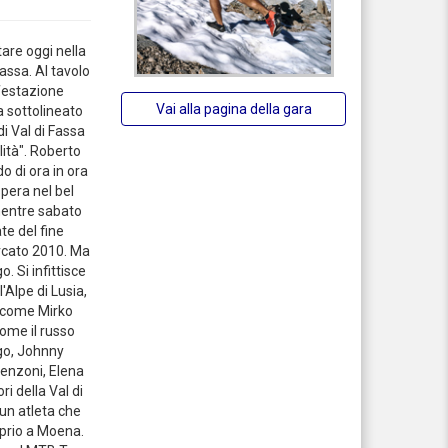
are oggi nella
assa. Al tavolo
ifestazione
Vai alla pagina della gara
a sottolineato
di Val di Fassa
lità". Roberto
o di ora in ora
spera nel bel
mentre sabato
te del fine
ercato 2010. Ma
 Si infittisce
'Alpe di Lusia,
" come Mirko
ome il russo
go, Johnny
Benzoni, Elena
i della Val di
 un atleta che
oprio a Moena.