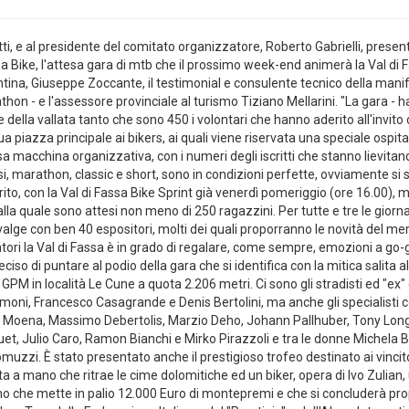
i, e al presidente del comitato organizzatore, Roberto Gabrielli, present
sa Bike, l'attesa gara di mtb che il prossimo week-end animerà la Val di F
trentina, Giuseppe Zoccante, il testimonial e consulente tecnico della man
 - e l'assessore provinciale al turismo Tiziano Mellarini. "La gara - h
della vallata tanto che sono 450 i volontari che hanno aderito all'invito 
 piazza principale ai bikers, ai quali viene riservata una speciale ospita
ssa macchina organizzativa, con i numeri degli iscritti che stanno lievitand
i, marathon, classic e short, sono in condizioni perfette, ovviamente si 
o, con la Val di Fassa Bike Sprint già venerdì pomeriggio (ore 16.00), 
lla quale sono attesi non meno di 250 ragazzini. Per tutte e tre le giorna
valge con ben 40 espositori, molti dei quali proporranno le novità del m
ri la Val di Fassa è in grado di regalare, come sempre, emozioni a go-go.
so di puntare al podio della gara che si identifica con la mitica salita all
GPM in località Le Cune a quota 2.206 metri. Ci sono gli stradisti ed "ex
moni, Francesco Casagrande e Denis Bertolini, ma anche gli specialisti c
i Moena, Massimo Debertolis, Marzio Deho, Johann Pallhuber, Tony Lon
et, Julio Caro, Ramon Bianchi e Mirko Pirazzoli e tra le donne Michela 
muzzi. È stato presentato anche il prestigioso trofeo destinato ai vincitor
ta a mano che ritrae le cime dolomitiche ed un biker, opera di Ivo Zulian,
tino che mette in palio 12.000 Euro di montepremi e che si concluderà pr