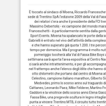
È toccato al sindaco di Moena, Riccardo Franceschett
sede di Trentino SpA l'edizione 2009 della Val di Fas
dei relatori c'era anche il presidente della FCI 
Massimo Debertolis - ex campione del mondo marathon
Franceschetti - è particolarmente sentita dalla gente 
Sport Events. Moena ha spalancato le porte della sua
Gabrielli è entrato nel vivo dell'attività della comple
e che hanno superato già quota 1.200. I tre percors
tempo per domenica. Ma il programma è molto nutrit
pomeriggio toccherà alla Val di Fassa Bike Boys a
settimana sarà aperta l'area espositiva al Centro Na
ci sarà anche intrattenimento, e per gli accompagnato
nel frattempo anche l'elenco degli èlite che hanno deci
otto chilometri che portano dal centro di Moena al 
Celestino, campione italiano marathon, Gilberto Si
Medvedev, primo lo scorso anno sul traguardo d
Cattaneo, Leonardo Paez, Mike Felderer, Martino Fru
Gaddoni e la vincitrice dello scorso anno Elena Giaco
Fassa Bike, una pregevole scultura in legno intaglia
punta a vincere Trentino MTB, il circuito tutto tren