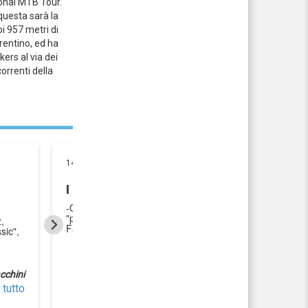
ional MTB Tour.
questa sarà la
oi 957 metri di
Trentino, ed ha
ers al via dei
orrenti della
14/09/2009
I GIOVANISSIMI HANNO "ACCESO" LA V
-Oggi 200 ragazzini alla Val di Fassa Bike Boys a Sora
"parterre de roi" -Ci saranno anche i vincitori dello s
,
Fassa Sport Events
sic",
cchini
 tutto