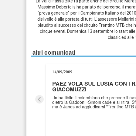
La Val di Fassa Bike fa parte anche del circuito Marat
Massimo Debertolis ha parlato del percorso, il marat
"prova generale" per il Campionato Italiano del 2010. 
dislivello è alla portata di tutti. L'assessore Mellar
plaudito al successo del circuito Trentino MTB che h
cinque eventi. Domenica 13 settembre lo start alle 
classic ed alle
altri comunicati
14/09/2009
PAEZ VOLA SUL LUSIA CON I R
GIACOMUZZI
-Imbattibile il colombiano che precede il 
dietro la Gaddoni -Simoni cade e si ritira. S
ma è Janes ad aggiudicarsi "Trentino MTB