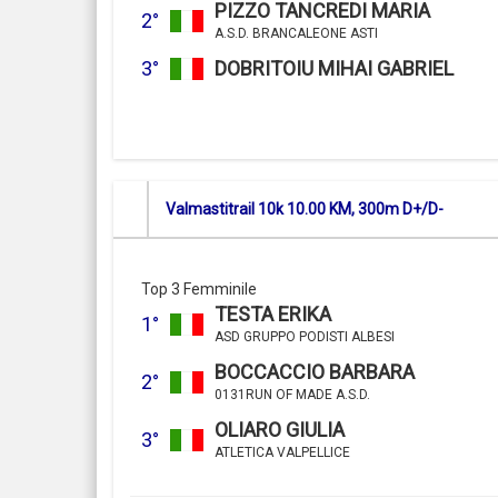
PIZZO TANCREDI MARIA
2°
A.S.D. BRANCALEONE ASTI
3°
DOBRITOIU MIHAI GABRIEL
Valmastitrail 10k 10.00 KM, 300m D+/D-
Top 3 Femminile
TESTA ERIKA
1°
ASD GRUPPO PODISTI ALBESI
BOCCACCIO BARBARA
2°
0131RUN OF MADE A.S.D.
OLIARO GIULIA
3°
ATLETICA VALPELLICE