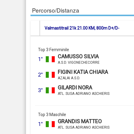
Percorso/Distanza
Valmastitrail 21k 21.00 KM, 800m D+/D-
Top 3 Femminile
CAMUSSO SILVIA
1°
A.S.D. VIGONECHECORRE
FIGINI KATIA CHIARA
2°
AZALAI A.S.D.
GILARDI NORA
3°
ATL. SUSA ADRIANO ASCHIERIS
Top 3 Maschile
GRANDIS MATTEO
1°
ATL. SUSA ADRIANO ASCHIERIS