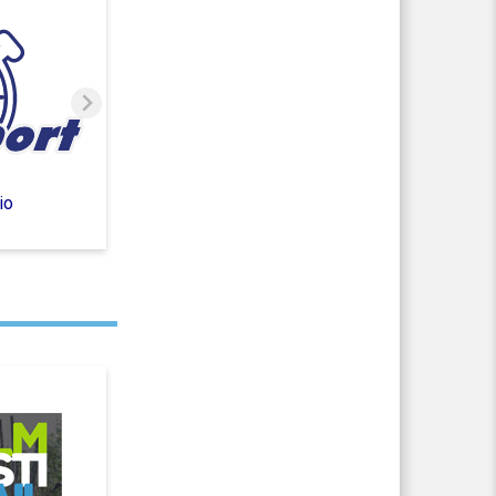
io
2022