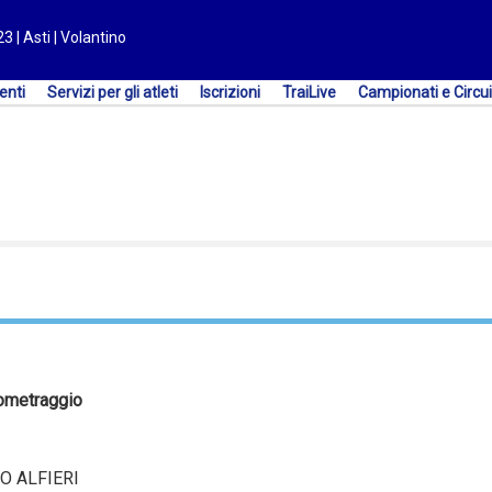
3 | Asti | Volantino
enti
Servizi per gli atleti
Iscrizioni
TraiLive
Campionati e Circui
ometraggio
IO ALFIERI