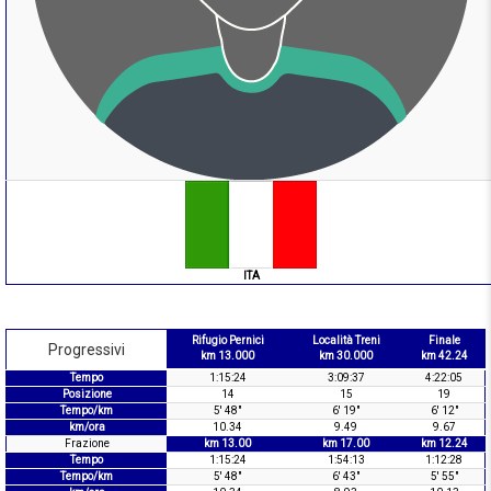
ITA
Rifugio Pernici
Località Treni
Finale
Progressivi
km 13.000
km 30.000
km 42.24
Tempo
1:15:24
3:09:37
4:22:05
Posizione
14
15
19
Tempo/km
5' 48"
6' 19"
6' 12"
km/ora
10.34
9.49
9.67
Frazione
km 13.00
km 17.00
km 12.24
Tempo
1:15:24
1:54:13
1:12:28
Tempo/km
5' 48"
6' 43"
5' 55"