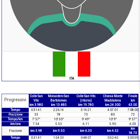
ITA
Colle San
Monastero San
Colle San Vito
Chiesa Monte
Finale
Progressivi
Vito
Bartolomeo
(ritorno)
Maddalena
km
km 3.980
km 13.480
km 19.780
km 24.300
43.00
Tempo
0:31:41
2:26:14
3:14:21
4:07:01
7:08:00
Posizione
33
78
73
80
73
Tempo/km
7' 57"
10' 50"
9' 49"
10' 9"
9' 57"
km/ora
7.54
5.53
6.11
5.90
6.03
km
Frazione
km 3.98
km 9.50
km 6.30
km 4.52
18.70
Tempo
0:31:41
1:54:33
0:48:07
0:52:40
3:00:59