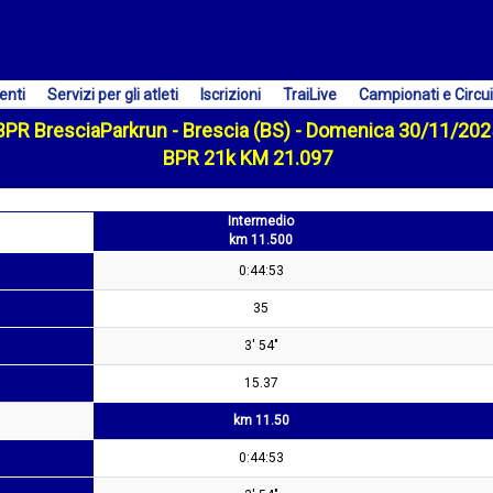
enti
Servizi per gli atleti
Iscrizioni
TraiLive
Campionati e Circui
BPR BresciaParkrun - Brescia (BS) - Domenica 30/11/202
BPR 21k KM 21.097
Intermedio
km 11.500
0:44:53
35
3' 54"
15.37
km 11.50
0:44:53