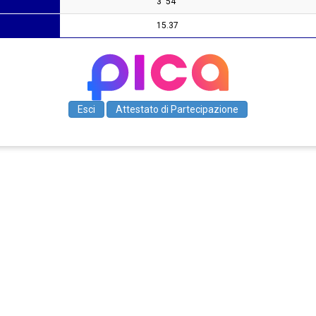
3' 54"
15.37
Esci
Attestato di Partecipazione