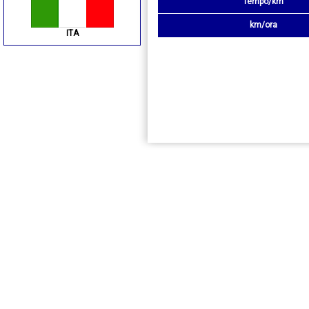
Tempo/km
km/ora
ITA