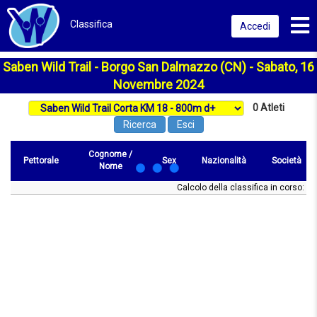
Toggl
Classifica
Accedi
Saben Wild Trail - Borgo San Dalmazzo (CN) - Sabato, 16
Novembre 2024
0
Atleti
Ricerca
Esci
Cognome /
Pettorale
Sex
Nazionalità
Società
Nome
Calcolo della classifica in corso: att
Pettorale
Cognome
Sex
Nazionalità
Società
Pos/sex
S. Ant
/ Nome
km 12.00