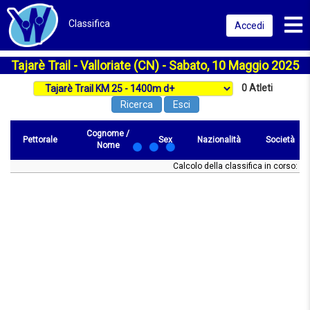
Toggl
Classifica
Accedi
Tajarè Trail - Valloriate (CN) - Sabato, 10 Maggio 2025
0
Atleti
Ricerca
Esci
Cognome /
Pettorale
Sex
Nazionalità
Società
Nome
Calcolo della classifica in corso: att
Pettorale
Cognome
Sex
Nazionalità
Società
Pos/sex
M.Tagl
/ Nome
km 13.50