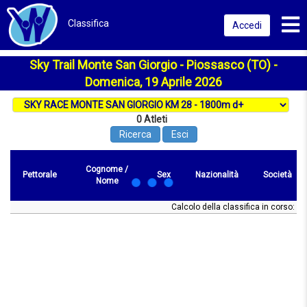
Toggl
Classifica
Accedi
Sky Trail Monte San Giorgio - Piossasco (TO) -
Domenica, 19 Aprile 2026
0
Atleti
Ricerca
Esci
Cognome /
Pettorale
Sex
Nazionalità
Società
Nome
Calcolo della classifica in corso: att
Pettorale
Cognome
Sex
Nazionalità
Società
Pos/sex
Prese 
/ Nome
km 21.50