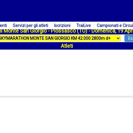
enti
Servizi per gli atleti
Iscrizioni
TraiLive
Campionati e Circui
il Monte San Giorgio - Piossasco (TO) - Domenica, 19 Apr
Es
Atleti