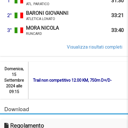
1°
31:30
ATL. PARATICO
BARONI GIOVANNI
2°
33:21
ATLETICA LONATO
MORA NICOLA
3°
33:40
RUNCARD
Visualizza risultati completi
Domenica,
15
Settembre
Trail non competitivo 12.00 KM, 750m D+/D-
2024 alle
09:15
Download
Regolamento