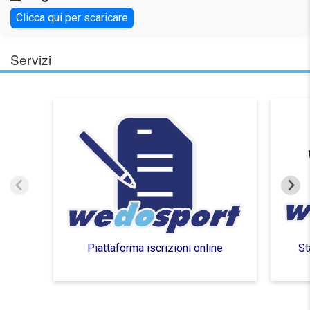
Clicca qui per scaricare
Servizi
Piattaforma iscrizioni online
St