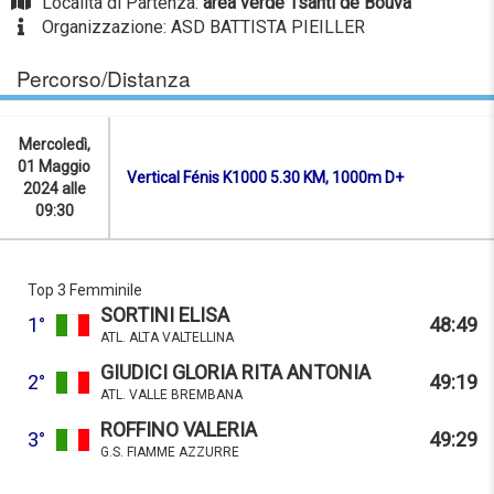
Località di Partenza:
area verde Tsantì de Bouva
Organizzazione: ASD BATTISTA PIEILLER
Percorso/Distanza
Mercoledì,
01 Maggio
Vertical Fénis K1000 5.30 KM, 1000m D+
2024 alle
09:30
Top 3 Femminile
SORTINI ELISA
1°
48:49
ATL. ALTA VALTELLINA
GIUDICI GLORIA RITA ANTONIA
2°
49:19
ATL. VALLE BREMBANA
ROFFINO VALERIA
3°
49:29
G.S. FIAMME AZZURRE