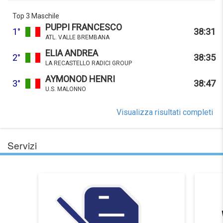
Top 3 Maschile
PUPPI FRANCESCO
1°
38:31
ATL. VALLE BREMBANA
ELIA ANDREA
2°
38:35
LA RECASTELLO RADICI GROUP
AYMONOD HENRI
3°
38:47
U.S. MALONNO
Visualizza risultati completi
Servizi