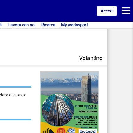
Toggl
Accedi
ti
Lavora con noi
Ricerca
My wedosport
Volantino
odere di questo