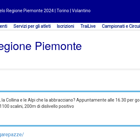
ielo Regione Piemonte 2024 | Torino | Volantino
enti
Servizi per gli atleti
Iscrizioni
TraiLive
Campionati e Circui
Regione Piemonte
, la Collina e le Alpi che la abbracciano? Appuntamente alle 16.30 per g
100 scalini, 200m di dislivello positivo
logarepazze/