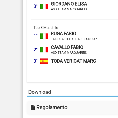
GIORDANO ELISA
3°
ASD TEAM MARGUAREIS
Top 3 Maschile
RUGA FABIO
1°
LA RECASTELLO RADICI GROUP
CAVALLO FABIO
2°
ASD TEAM MARGUAREIS
3°
TODA VERICAT MARC
Download
Regolamento