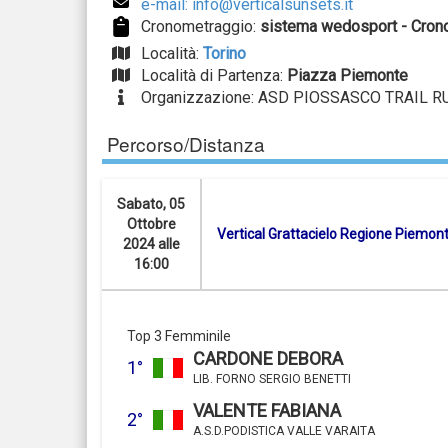
e-mail: info@verticalsunsets.it
Cronometraggio:
sistema wedosport - Crono
Località:
Torino
Località di Partenza:
Piazza Piemonte
Organizzazione: ASD PIOSSASCO TRAIL R
Percorso/Distanza
Sabato, 05
Ottobre
Vertical Grattacielo Regione Piemon
2024 alle
16:00
Top 3 Femminile
CARDONE DEBORA
1°
LIB. FORNO SERGIO BENETTI
VALENTE FABIANA
2°
A.S.D.PODISTICA VALLE VARAITA