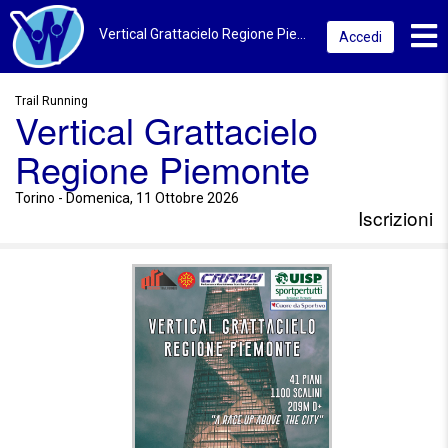
Toggl
Vertical Grattacielo Regione Piemonte 2026 | Torino | Iscrizioni
Accedi
Trail Running
Vertical Grattacielo
Regione Piemonte
Torino - Domenica, 11 Ottobre 2026
Iscrizioni