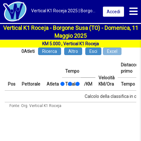
Toggl
Vertical K1 Roceja 2025 | Borgone Susa (TO) | Classifica
Accedi
Vertical K1 Roceja - Borgone Susa (TO) - Domenica, 11
Maggio 2025
KM 5.000 , Vertical K1 Roceja
0
Atleti
Ricerca
Altro
Esci
Excel
Distacco d
Tempo
primo
Velocità
Pos
Pettorale
Atleta
Totale
/KM
KM/Ora
Tempo
Pos
Pettorale
Atleta
Tempo
Totale
/KM
Velocità
Distacco d
Tempo
Calcolo della classifica in cor
KM/Ora
primo
Fonte: Org. Vertical K1 Roceja